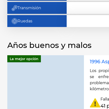
Transmisión
Ruedas
Años buenos y malos
La mejor opción
1996 As
Los propi
se enfr
problem
kilómetro
Fall
41 