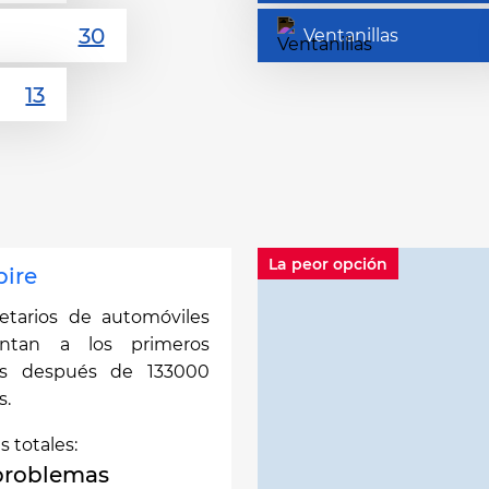
Ventanillas
La peor opción
pire
etarios de automóviles
entan a los primeros
as después de 133000
s.
as totales:
problemas