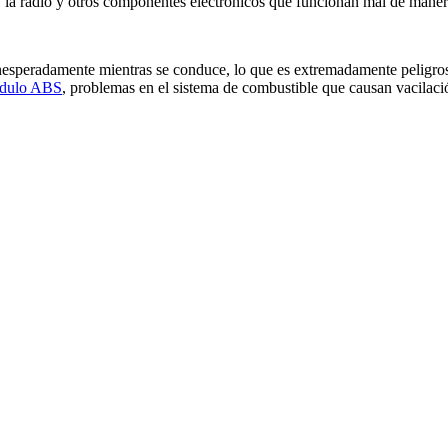
o, la radio y otros componentes electrónicos que funcionan mal de maner
n inesperadamente mientras se conduce, lo que es extremadamente peligro
módulo ABS
, problemas en el sistema de combustible que causan vacilaci