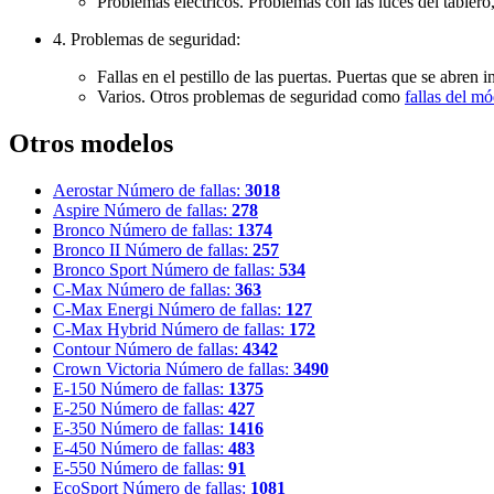
Problemas eléctricos. Problemas con las luces del tabler
4. Problemas de seguridad:
Fallas en el pestillo de las puertas. Puertas que se abre
Varios. Otros problemas de seguridad como
fallas del 
Otros modelos
Aerostar
Número de fallas:
3018
Aspire
Número de fallas:
278
Bronco
Número de fallas:
1374
Bronco II
Número de fallas:
257
Bronco Sport
Número de fallas:
534
C-Max
Número de fallas:
363
C-Max Energi
Número de fallas:
127
C-Max Hybrid
Número de fallas:
172
Contour
Número de fallas:
4342
Crown Victoria
Número de fallas:
3490
E-150
Número de fallas:
1375
E-250
Número de fallas:
427
E-350
Número de fallas:
1416
E-450
Número de fallas:
483
E-550
Número de fallas:
91
EcoSport
Número de fallas:
1081