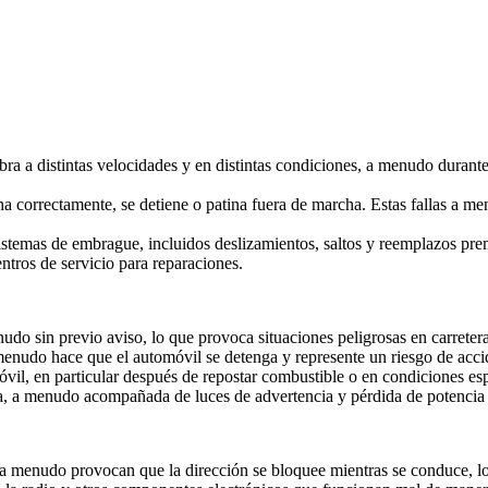
bra a distintas velocidades y en distintas condiciones, a menudo durant
a correctamente, se detiene o patina fuera de marcha. Estas fallas a m
istemas de embrague, incluidos deslizamientos, saltos y reemplazos pr
entros de servicio para reparaciones.
udo sin previo aviso, lo que provoca situaciones peligrosas en carretera
menudo hace que el automóvil se detenga y represente un riesgo de acci
vil, en particular después de repostar combustible o en condiciones esp
sa, a menudo acompañada de luces de advertencia y pérdida de potencia 
que a menudo provocan que la dirección se bloquee mientras se conduce, l