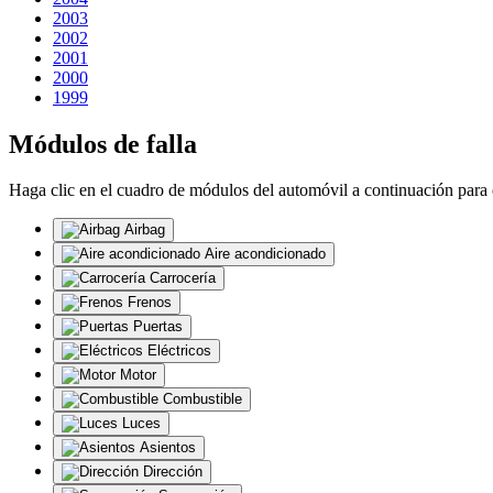
2003
2002
2001
2000
1999
Módulos de falla
Haga clic en el cuadro de módulos del automóvil a continuación para 
Airbag
Aire acondicionado
Carrocería
Frenos
Puertas
Eléctricos
Motor
Combustible
Luces
Asientos
Dirección