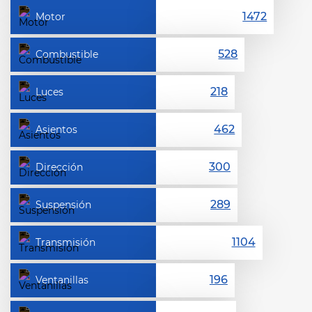
Motor
Combustible
Luces
Asientos
Dirección
Suspensión
Transmisión
Ventanillas