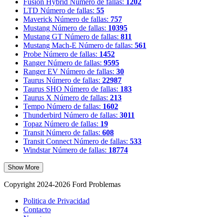
Fusion Hybrid
Número de fallas:
1202
LTD
Número de fallas:
55
Maverick
Número de fallas:
757
Mustang
Número de fallas:
10395
Mustang GT
Número de fallas:
811
Mustang Mach-E
Número de fallas:
561
Probe
Número de fallas:
1452
Ranger
Número de fallas:
9595
Ranger EV
Número de fallas:
30
Taurus
Número de fallas:
22987
Taurus SHO
Número de fallas:
183
Taurus X
Número de fallas:
213
Tempo
Número de fallas:
1602
Thunderbird
Número de fallas:
3011
Topaz
Número de fallas:
19
Transit
Número de fallas:
608
Transit Connect
Número de fallas:
533
Windstar
Número de fallas:
18774
Show More
Copyright 2024-2026 Ford Problemas
Politica de Privacidad
Contacto