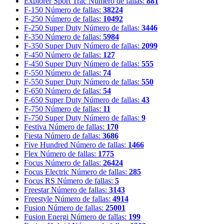
Explorer Sport Trac
Número de fallas:
881
F-150
Número de fallas:
38224
F-250
Número de fallas:
10492
F-250 Super Duty
Número de fallas:
3446
F-350
Número de fallas:
5984
F-350 Super Duty
Número de fallas:
2099
F-450
Número de fallas:
127
F-450 Super Duty
Número de fallas:
555
F-550
Número de fallas:
74
F-550 Super Duty
Número de fallas:
550
F-650
Número de fallas:
54
F-650 Super Duty
Número de fallas:
43
F-750
Número de fallas:
11
F-750 Super Duty
Número de fallas:
9
Festiva
Número de fallas:
170
Fiesta
Número de fallas:
3686
Five Hundred
Número de fallas:
1466
Flex
Número de fallas:
1775
Focus
Número de fallas:
26424
Focus Electric
Número de fallas:
285
Focus RS
Número de fallas:
5
Freestar
Número de fallas:
3143
Freestyle
Número de fallas:
4914
Fusion
Número de fallas:
25001
Fusion Energi
Número de fallas:
199