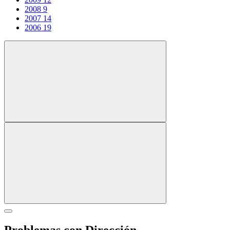
2008
9
2007
14
2006
19
Problemas con Dirección