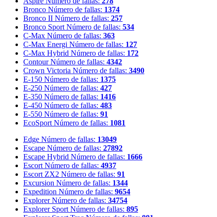
Aspire
Número de fallas:
278
Bronco
Número de fallas:
1374
Bronco II
Número de fallas:
257
Bronco Sport
Número de fallas:
534
C-Max
Número de fallas:
363
C-Max Energi
Número de fallas:
127
C-Max Hybrid
Número de fallas:
172
Contour
Número de fallas:
4342
Crown Victoria
Número de fallas:
3490
E-150
Número de fallas:
1375
E-250
Número de fallas:
427
E-350
Número de fallas:
1416
E-450
Número de fallas:
483
E-550
Número de fallas:
91
EcoSport
Número de fallas:
1081
Edge
Número de fallas:
13049
Escape
Número de fallas:
27892
Escape Hybrid
Número de fallas:
1666
Escort
Número de fallas:
4937
Escort ZX2
Número de fallas:
91
Excursion
Número de fallas:
1344
Expedition
Número de fallas:
9654
Explorer
Número de fallas:
34754
Explorer Sport
Número de fallas:
895