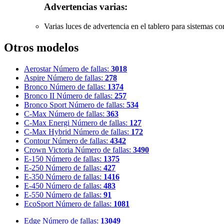
Advertencias varias:
Varias luces de advertencia en el tablero para sistemas com
Otros modelos
Aerostar
Número de fallas:
3018
Aspire
Número de fallas:
278
Bronco
Número de fallas:
1374
Bronco II
Número de fallas:
257
Bronco Sport
Número de fallas:
534
C-Max
Número de fallas:
363
C-Max Energi
Número de fallas:
127
C-Max Hybrid
Número de fallas:
172
Contour
Número de fallas:
4342
Crown Victoria
Número de fallas:
3490
E-150
Número de fallas:
1375
E-250
Número de fallas:
427
E-350
Número de fallas:
1416
E-450
Número de fallas:
483
E-550
Número de fallas:
91
EcoSport
Número de fallas:
1081
Edge
Número de fallas:
13049