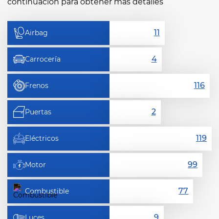
continuación para obtener más detalles
Airbag
Carrocería
Frenos
Puertas
Eléctricos
Motor
Combustible
Luces