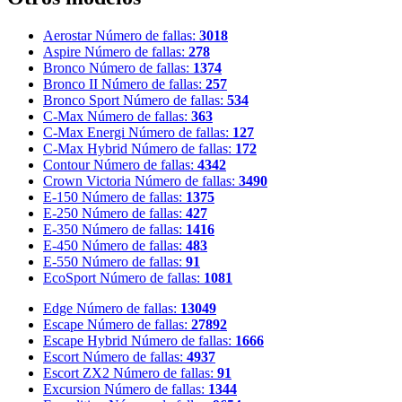
Aerostar
Número de fallas:
3018
Aspire
Número de fallas:
278
Bronco
Número de fallas:
1374
Bronco II
Número de fallas:
257
Bronco Sport
Número de fallas:
534
C-Max
Número de fallas:
363
C-Max Energi
Número de fallas:
127
C-Max Hybrid
Número de fallas:
172
Contour
Número de fallas:
4342
Crown Victoria
Número de fallas:
3490
E-150
Número de fallas:
1375
E-250
Número de fallas:
427
E-350
Número de fallas:
1416
E-450
Número de fallas:
483
E-550
Número de fallas:
91
EcoSport
Número de fallas:
1081
Edge
Número de fallas:
13049
Escape
Número de fallas:
27892
Escape Hybrid
Número de fallas:
1666
Escort
Número de fallas:
4937
Escort ZX2
Número de fallas:
91
Excursion
Número de fallas:
1344