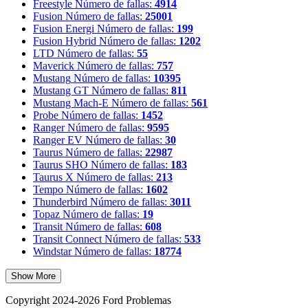
Freestyle
Número de fallas:
4914
Fusion
Número de fallas:
25001
Fusion Energi
Número de fallas:
199
Fusion Hybrid
Número de fallas:
1202
LTD
Número de fallas:
55
Maverick
Número de fallas:
757
Mustang
Número de fallas:
10395
Mustang GT
Número de fallas:
811
Mustang Mach-E
Número de fallas:
561
Probe
Número de fallas:
1452
Ranger
Número de fallas:
9595
Ranger EV
Número de fallas:
30
Taurus
Número de fallas:
22987
Taurus SHO
Número de fallas:
183
Taurus X
Número de fallas:
213
Tempo
Número de fallas:
1602
Thunderbird
Número de fallas:
3011
Topaz
Número de fallas:
19
Transit
Número de fallas:
608
Transit Connect
Número de fallas:
533
Windstar
Número de fallas:
18774
Show More
Copyright 2024-2026 Ford Problemas