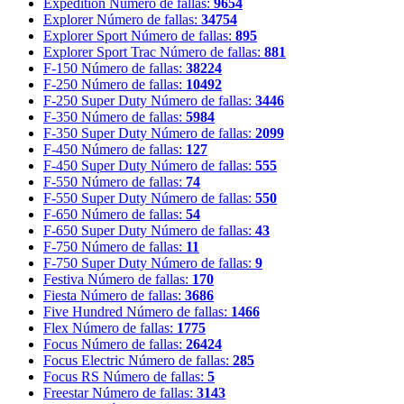
Expedition
Número de fallas:
9654
Explorer
Número de fallas:
34754
Explorer Sport
Número de fallas:
895
Explorer Sport Trac
Número de fallas:
881
F-150
Número de fallas:
38224
F-250
Número de fallas:
10492
F-250 Super Duty
Número de fallas:
3446
F-350
Número de fallas:
5984
F-350 Super Duty
Número de fallas:
2099
F-450
Número de fallas:
127
F-450 Super Duty
Número de fallas:
555
F-550
Número de fallas:
74
F-550 Super Duty
Número de fallas:
550
F-650
Número de fallas:
54
F-650 Super Duty
Número de fallas:
43
F-750
Número de fallas:
11
F-750 Super Duty
Número de fallas:
9
Festiva
Número de fallas:
170
Fiesta
Número de fallas:
3686
Five Hundred
Número de fallas:
1466
Flex
Número de fallas:
1775
Focus
Número de fallas:
26424
Focus Electric
Número de fallas:
285
Focus RS
Número de fallas:
5
Freestar
Número de fallas:
3143