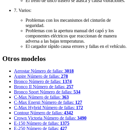
El freno de disco trasero se atasca y causa vibraciones.
7. Varios:
Problemas con los mecanismos del cinturón de
seguridad.
Problemas con la apertura manual del capó y los
componentes eléctricos que reaccionan de manera
adversa a las bajas temperaturas.
El cargador rápido causa errores y fallas en el vehículo.
Otros modelos
Aerostar
Número de fallas:
3018
Aspire
Número de fallas:
278
Bronco
Número de fallas:
1374
Bronco II
Número de fallas:
257
Bronco Sport
Número de fallas:
534
C-Max
Número de fallas:
363
C-Max Energi
Número de fallas:
127
C-Max Hybrid
Número de fallas:
172
Contour
Número de fallas:
4342
Crown Victoria
Número de fallas:
3490
E-150
Número de fallas:
1375
E-250
Número de fallas:
427