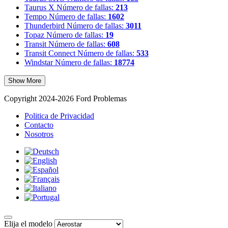
Taurus X
Número de fallas:
213
Tempo
Número de fallas:
1602
Thunderbird
Número de fallas:
3011
Topaz
Número de fallas:
19
Transit
Número de fallas:
608
Transit Connect
Número de fallas:
533
Windstar
Número de fallas:
18774
Show More
Copyright 2024-2026 Ford Problemas
Politica de Privacidad
Contacto
Nosotros
Elija el modelo