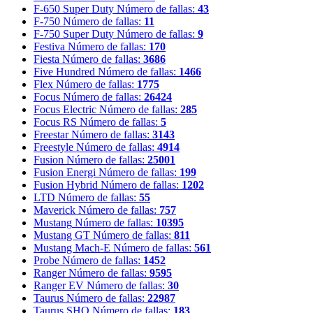
F-650 Super Duty
Número de fallas:
43
F-750
Número de fallas:
11
F-750 Super Duty
Número de fallas:
9
Festiva
Número de fallas:
170
Fiesta
Número de fallas:
3686
Five Hundred
Número de fallas:
1466
Flex
Número de fallas:
1775
Focus
Número de fallas:
26424
Focus Electric
Número de fallas:
285
Focus RS
Número de fallas:
5
Freestar
Número de fallas:
3143
Freestyle
Número de fallas:
4914
Fusion
Número de fallas:
25001
Fusion Energi
Número de fallas:
199
Fusion Hybrid
Número de fallas:
1202
LTD
Número de fallas:
55
Maverick
Número de fallas:
757
Mustang
Número de fallas:
10395
Mustang GT
Número de fallas:
811
Mustang Mach-E
Número de fallas:
561
Probe
Número de fallas:
1452
Ranger
Número de fallas:
9595
Ranger EV
Número de fallas:
30
Taurus
Número de fallas:
22987
Taurus SHO
Número de fallas:
183