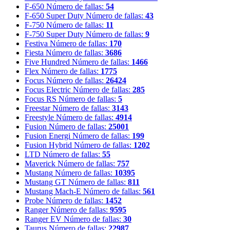
F-650
Número de fallas:
54
F-650 Super Duty
Número de fallas:
43
F-750
Número de fallas:
11
F-750 Super Duty
Número de fallas:
9
Festiva
Número de fallas:
170
Fiesta
Número de fallas:
3686
Five Hundred
Número de fallas:
1466
Flex
Número de fallas:
1775
Focus
Número de fallas:
26424
Focus Electric
Número de fallas:
285
Focus RS
Número de fallas:
5
Freestar
Número de fallas:
3143
Freestyle
Número de fallas:
4914
Fusion
Número de fallas:
25001
Fusion Energi
Número de fallas:
199
Fusion Hybrid
Número de fallas:
1202
LTD
Número de fallas:
55
Maverick
Número de fallas:
757
Mustang
Número de fallas:
10395
Mustang GT
Número de fallas:
811
Mustang Mach-E
Número de fallas:
561
Probe
Número de fallas:
1452
Ranger
Número de fallas:
9595
Ranger EV
Número de fallas:
30
Taurus
Número de fallas:
22987