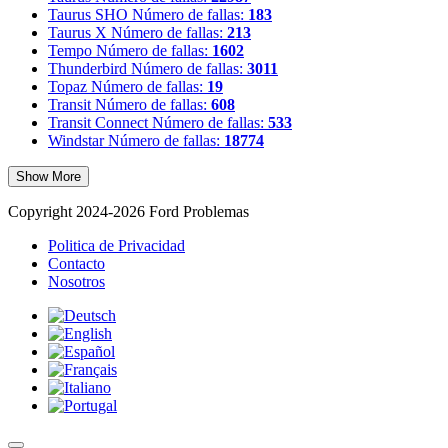
Taurus SHO
Número de fallas:
183
Taurus X
Número de fallas:
213
Tempo
Número de fallas:
1602
Thunderbird
Número de fallas:
3011
Topaz
Número de fallas:
19
Transit
Número de fallas:
608
Transit Connect
Número de fallas:
533
Windstar
Número de fallas:
18774
Show More
Copyright 2024-2026 Ford Problemas
Politica de Privacidad
Contacto
Nosotros