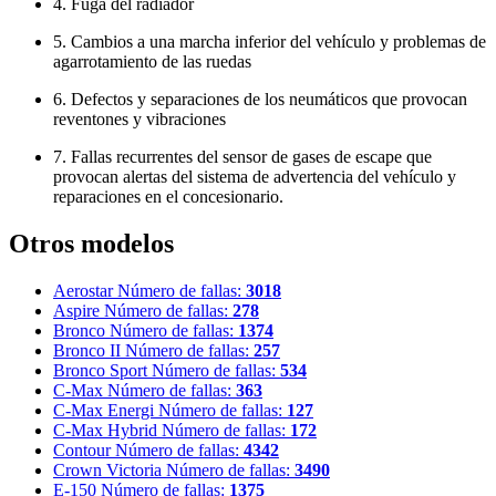
4. Fuga del radiador
5. Cambios a una marcha inferior del vehículo y problemas de
agarrotamiento de las ruedas
6. Defectos y separaciones de los neumáticos que provocan
reventones y vibraciones
7. Fallas recurrentes del sensor de gases de escape que
provocan alertas del sistema de advertencia del vehículo y
reparaciones en el concesionario.
Otros modelos
Aerostar
Número de fallas:
3018
Aspire
Número de fallas:
278
Bronco
Número de fallas:
1374
Bronco II
Número de fallas:
257
Bronco Sport
Número de fallas:
534
C-Max
Número de fallas:
363
C-Max Energi
Número de fallas:
127
C-Max Hybrid
Número de fallas:
172
Contour
Número de fallas:
4342
Crown Victoria
Número de fallas:
3490
E-150
Número de fallas:
1375