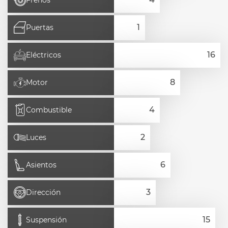
Frenos
Puertas
Eléctricos
Motor
Combustible
Luces
Asientos
Dirección
Suspensión