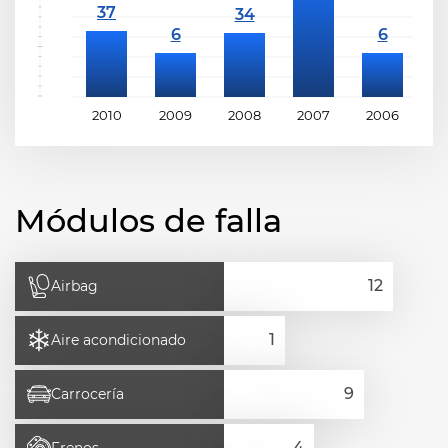
2010
2009
2008
2007
2006
2
Módulos de falla
Airbag
Aire acondicionado
Carrocería