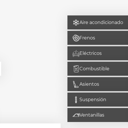
Aire acondicionado
Frenos
Eléctricos
Combustible
Asientos
Suspensión
Ventanillas