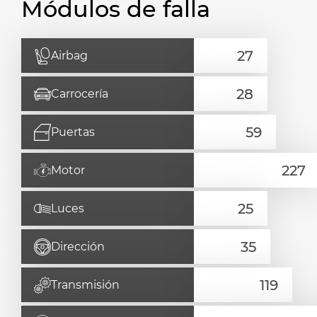
Módulos de falla
Airbag
Carrocería
Puertas
Motor
Luces
Dirección
Transmisión