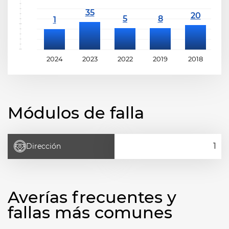
2024
2023
2022
2019
2018
2
Módulos de falla
Dirección
Averías frecuentes y
fallas más comunes