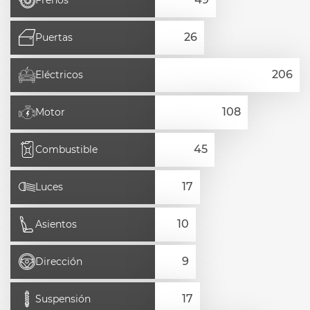
Frenos
Puertas
Eléctricos
Motor
Combustible
Luces
Asientos
Dirección
Suspensión