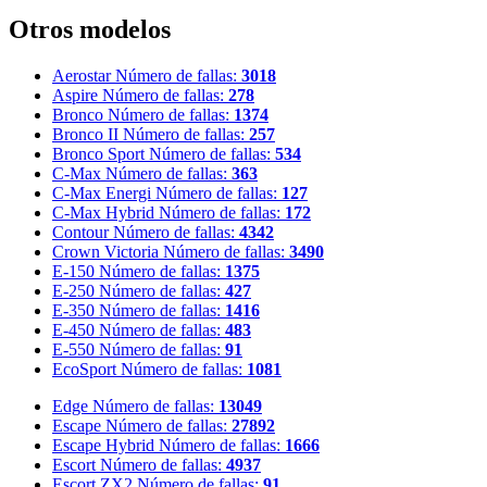
Otros modelos
Aerostar
Número de fallas:
3018
Aspire
Número de fallas:
278
Bronco
Número de fallas:
1374
Bronco II
Número de fallas:
257
Bronco Sport
Número de fallas:
534
C-Max
Número de fallas:
363
C-Max Energi
Número de fallas:
127
C-Max Hybrid
Número de fallas:
172
Contour
Número de fallas:
4342
Crown Victoria
Número de fallas:
3490
E-150
Número de fallas:
1375
E-250
Número de fallas:
427
E-350
Número de fallas:
1416
E-450
Número de fallas:
483
E-550
Número de fallas:
91
EcoSport
Número de fallas:
1081
Edge
Número de fallas:
13049
Escape
Número de fallas:
27892
Escape Hybrid
Número de fallas:
1666
Escort
Número de fallas:
4937
Escort ZX2
Número de fallas:
91