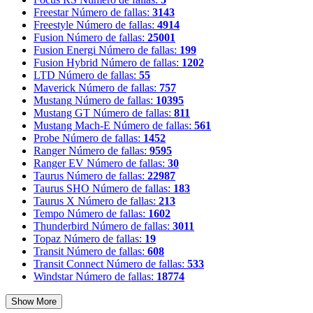
Freestar
Número de fallas:
3143
Freestyle
Número de fallas:
4914
Fusion
Número de fallas:
25001
Fusion Energi
Número de fallas:
199
Fusion Hybrid
Número de fallas:
1202
LTD
Número de fallas:
55
Maverick
Número de fallas:
757
Mustang
Número de fallas:
10395
Mustang GT
Número de fallas:
811
Mustang Mach-E
Número de fallas:
561
Probe
Número de fallas:
1452
Ranger
Número de fallas:
9595
Ranger EV
Número de fallas:
30
Taurus
Número de fallas:
22987
Taurus SHO
Número de fallas:
183
Taurus X
Número de fallas:
213
Tempo
Número de fallas:
1602
Thunderbird
Número de fallas:
3011
Topaz
Número de fallas:
19
Transit
Número de fallas:
608
Transit Connect
Número de fallas:
533
Windstar
Número de fallas:
18774
Show More