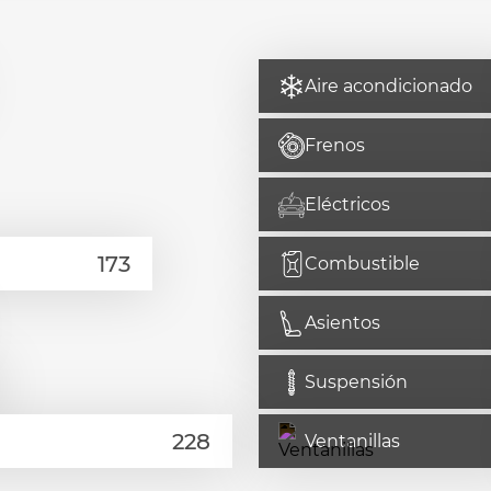
Aire acondicionado
Frenos
Eléctricos
Combustible
Asientos
Suspensión
Ventanillas