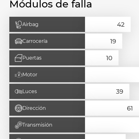
Módulos de falla
Airbag
Carrocería
Puertas
Motor
Luces
Dirección
Transmisión