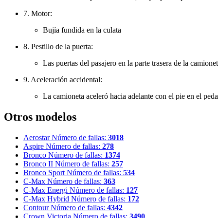
7. Motor:
Bujía fundida en la culata
8. Pestillo de la puerta:
Las puertas del pasajero en la parte trasera de la camione
9. Aceleración accidental:
La camioneta aceleró hacia adelante con el pie en el peda
Otros modelos
Aerostar
Número de fallas:
3018
Aspire
Número de fallas:
278
Bronco
Número de fallas:
1374
Bronco II
Número de fallas:
257
Bronco Sport
Número de fallas:
534
C-Max
Número de fallas:
363
C-Max Energi
Número de fallas:
127
C-Max Hybrid
Número de fallas:
172
Contour
Número de fallas:
4342
Crown Victoria
Número de fallas:
3490