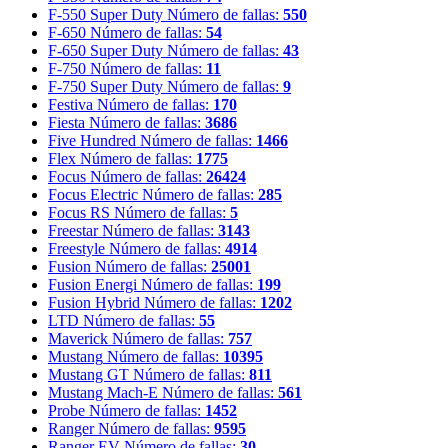
F-550 Super Duty
Número de fallas:
550
F-650
Número de fallas:
54
F-650 Super Duty
Número de fallas:
43
F-750
Número de fallas:
11
F-750 Super Duty
Número de fallas:
9
Festiva
Número de fallas:
170
Fiesta
Número de fallas:
3686
Five Hundred
Número de fallas:
1466
Flex
Número de fallas:
1775
Focus
Número de fallas:
26424
Focus Electric
Número de fallas:
285
Focus RS
Número de fallas:
5
Freestar
Número de fallas:
3143
Freestyle
Número de fallas:
4914
Fusion
Número de fallas:
25001
Fusion Energi
Número de fallas:
199
Fusion Hybrid
Número de fallas:
1202
LTD
Número de fallas:
55
Maverick
Número de fallas:
757
Mustang
Número de fallas:
10395
Mustang GT
Número de fallas:
811
Mustang Mach-E
Número de fallas:
561
Probe
Número de fallas:
1452
Ranger
Número de fallas:
9595
Ranger EV
Número de fallas:
30