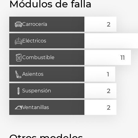
Módulos de falla
Carrocería
Eléctricos
Combustible
Asientos
Suspensión
Ventanillas
Otros modelos