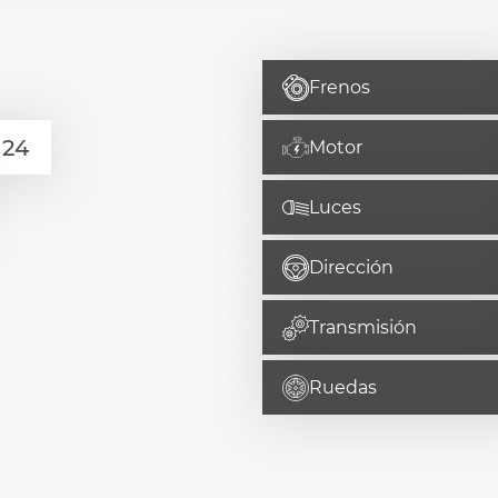
Frenos
Motor
Luces
Dirección
Transmisión
Ruedas