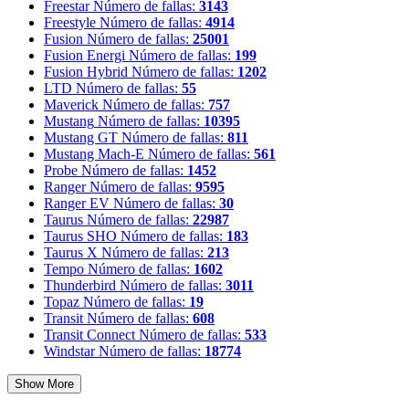
Freestar
Número de fallas:
3143
Freestyle
Número de fallas:
4914
Fusion
Número de fallas:
25001
Fusion Energi
Número de fallas:
199
Fusion Hybrid
Número de fallas:
1202
LTD
Número de fallas:
55
Maverick
Número de fallas:
757
Mustang
Número de fallas:
10395
Mustang GT
Número de fallas:
811
Mustang Mach-E
Número de fallas:
561
Probe
Número de fallas:
1452
Ranger
Número de fallas:
9595
Ranger EV
Número de fallas:
30
Taurus
Número de fallas:
22987
Taurus SHO
Número de fallas:
183
Taurus X
Número de fallas:
213
Tempo
Número de fallas:
1602
Thunderbird
Número de fallas:
3011
Topaz
Número de fallas:
19
Transit
Número de fallas:
608
Transit Connect
Número de fallas:
533
Windstar
Número de fallas:
18774
Show More