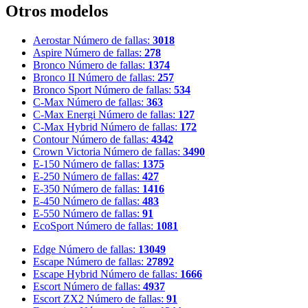
Otros modelos
Aerostar
Número de fallas:
3018
Aspire
Número de fallas:
278
Bronco
Número de fallas:
1374
Bronco II
Número de fallas:
257
Bronco Sport
Número de fallas:
534
C-Max
Número de fallas:
363
C-Max Energi
Número de fallas:
127
C-Max Hybrid
Número de fallas:
172
Contour
Número de fallas:
4342
Crown Victoria
Número de fallas:
3490
E-150
Número de fallas:
1375
E-250
Número de fallas:
427
E-350
Número de fallas:
1416
E-450
Número de fallas:
483
E-550
Número de fallas:
91
EcoSport
Número de fallas:
1081
Edge
Número de fallas:
13049
Escape
Número de fallas:
27892
Escape Hybrid
Número de fallas:
1666
Escort
Número de fallas:
4937
Escort ZX2
Número de fallas:
91