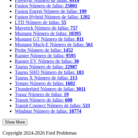
Freestyle
Número de fallas:
4914
Fusion
Número de fallas:
25001
Fusion Energi
Número de fallas:
199
Fusion Hybrid
Número de fallas:
1202
LTD
Número de fallas:
55
Maverick
Número de fallas:
757
Mustang
Número de fallas:
10395
Mustang GT
Número de fallas:
811
Mustang Mach-E
Número de fallas:
561
Probe
Número de fallas:
1452
Ranger
Número de fallas:
9595
Ranger EV
Número de fallas:
30
Taurus
Número de fallas:
22987
Taurus SHO
Número de fallas:
183
Taurus X
Número de fallas:
213
Tempo
Número de fallas:
1602
Thunderbird
Número de fallas:
3011
Topaz
Número de fallas:
19
Transit
Número de fallas:
608
Transit Connect
Número de fallas:
533
Windstar
Número de fallas:
18774
Show More
Copyright 2024-2026 Ford Problemas