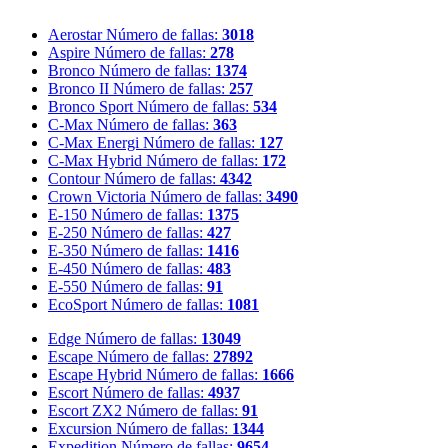
Aerostar
Número de fallas:
3018
Aspire
Número de fallas:
278
Bronco
Número de fallas:
1374
Bronco II
Número de fallas:
257
Bronco Sport
Número de fallas:
534
C-Max
Número de fallas:
363
C-Max Energi
Número de fallas:
127
C-Max Hybrid
Número de fallas:
172
Contour
Número de fallas:
4342
Crown Victoria
Número de fallas:
3490
E-150
Número de fallas:
1375
E-250
Número de fallas:
427
E-350
Número de fallas:
1416
E-450
Número de fallas:
483
E-550
Número de fallas:
91
EcoSport
Número de fallas:
1081
Edge
Número de fallas:
13049
Escape
Número de fallas:
27892
Escape Hybrid
Número de fallas:
1666
Escort
Número de fallas:
4937
Escort ZX2
Número de fallas:
91
Excursion
Número de fallas:
1344
Expedition
Número de fallas:
9654