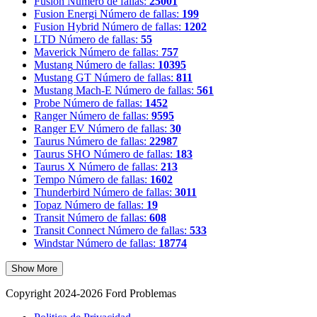
Fusion
Número de fallas:
25001
Fusion Energi
Número de fallas:
199
Fusion Hybrid
Número de fallas:
1202
LTD
Número de fallas:
55
Maverick
Número de fallas:
757
Mustang
Número de fallas:
10395
Mustang GT
Número de fallas:
811
Mustang Mach-E
Número de fallas:
561
Probe
Número de fallas:
1452
Ranger
Número de fallas:
9595
Ranger EV
Número de fallas:
30
Taurus
Número de fallas:
22987
Taurus SHO
Número de fallas:
183
Taurus X
Número de fallas:
213
Tempo
Número de fallas:
1602
Thunderbird
Número de fallas:
3011
Topaz
Número de fallas:
19
Transit
Número de fallas:
608
Transit Connect
Número de fallas:
533
Windstar
Número de fallas:
18774
Show More
Copyright 2024-2026 Ford Problemas