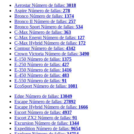
Aerostar
Número de fallas:
3018
Aspire
Número de fallas:
278
Bronco
Número de fallas:
1374
Bronco II
Número de fallas:
257
Bronco Sport
Número de fallas:
534
C-Max
Número de fallas:
363
C-Max Energi
Número de fallas:
127
C-Max Hybrid
Número de fallas:
172
Contour
Número de fallas:
4342
Crown Victoria
Número de fallas:
3490
E-150
Número de fallas:
1375
E-250
Número de fallas:
427
E-350
Número de fallas:
1416
E-450
Número de fallas:
483
E-550
Número de fallas:
91
EcoSport
Número de fallas:
1081
Edge
Número de fallas:
13049
Escape
Número de fallas:
27892
Escape Hybrid
Número de fallas:
1666
Escort
Número de fallas:
4937
Escort ZX2
Número de fallas:
91
Excursion
Número de fallas:
1344
Expedition
Número de fallas:
9654
Explorer
Número de fallas:
34754