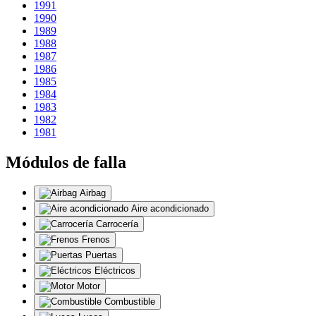
1991
1990
1989
1988
1987
1986
1985
1984
1983
1982
1981
Módulos de falla
Airbag
Aire acondicionado
Carrocería
Frenos
Puertas
Eléctricos
Motor
Combustible