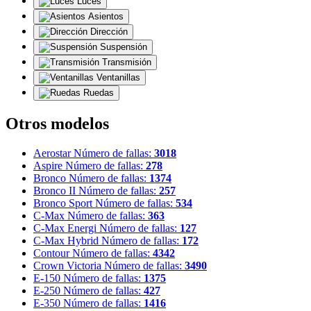
Luces
Asientos
Dirección
Suspensión
Transmisión
Ventanillas
Ruedas
Otros modelos
Aerostar
Número de fallas:
3018
Aspire
Número de fallas:
278
Bronco
Número de fallas:
1374
Bronco II
Número de fallas:
257
Bronco Sport
Número de fallas:
534
C-Max
Número de fallas:
363
C-Max Energi
Número de fallas:
127
C-Max Hybrid
Número de fallas:
172
Contour
Número de fallas:
4342
Crown Victoria
Número de fallas:
3490
E-150
Número de fallas:
1375
E-250
Número de fallas:
427
E-350
Número de fallas:
1416