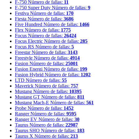
F-750
Número de fallas:
11
F-750 Super Duty
Número de fallas:
9
Festiva
Número de fallas:
170
Fiesta
Número de fallas:
3686
Five Hundred
Número de fallas:
1466
Flex
Número de fallas:
1775
Focus
Número de fallas:
26424
Focus Electric
Número de fallas:
285
Focus RS
Número de fallas:
5
Freestar
Número de fallas:
3143
Freestyle
Número de fallas:
4914
Fusion
Número de fallas:
25001
Fusion Energi
Número de fallas:
199
Fusion Hybrid
Número de fallas:
1202
LTD
Número de fallas:
55
Maverick
Número de fallas:
757
Mustang
Número de fallas:
10395
Mustang GT
Número de fallas:
811
Mustang Mach-E
Número de fallas:
561
Probe
Número de fallas:
1452
Ranger
Número de fallas:
9595
Ranger EV
Número de fallas:
30
Taurus
Número de fallas:
22987
Taurus SHO
Número de fallas:
183
Taurus X
Número de fallas:
213