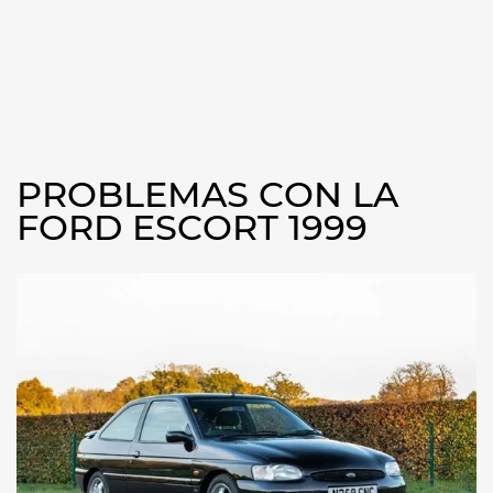
PROBLEMAS CON LA
FORD ESCORT 1999