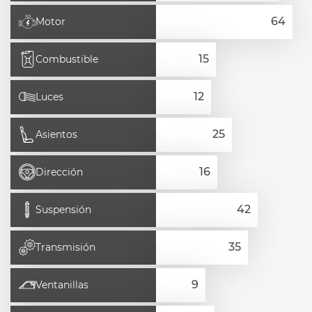
Motor
Combustible
Luces
Asientos
Dirección
Suspensión
Transmisión
Ventanillas