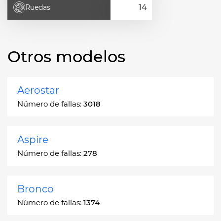
Ruedas
Otros modelos
Aerostar
Número de fallas:
3018
Aspire
Número de fallas:
278
Bronco
Número de fallas:
1374