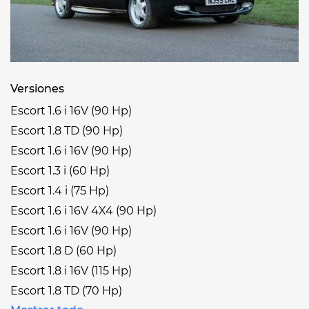
Versiones
Escort 1.6 i 16V (90 Hp)
Escort 1.8 TD (90 Hp)
Escort 1.6 i 16V (90 Hp)
Escort 1.3 i (60 Hp)
Escort 1.4 i (75 Hp)
Escort 1.6 i 16V 4X4 (90 Hp)
Escort 1.6 i 16V (90 Hp)
Escort 1.8 D (60 Hp)
Escort 1.8 i 16V (115 Hp)
Escort 1.8 TD (70 Hp)