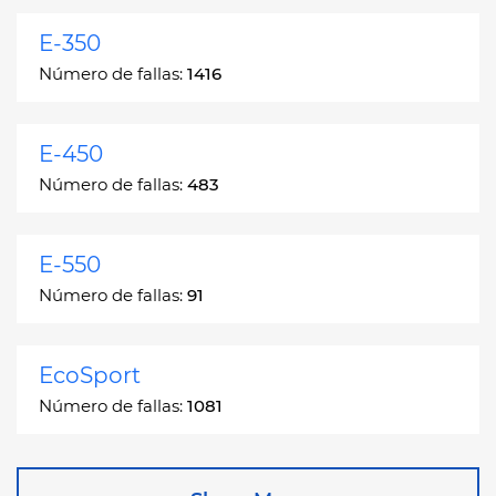
E-350
Número de fallas:
1416
E-450
Número de fallas:
483
E-550
Número de fallas:
91
EcoSport
Número de fallas:
1081
Edge