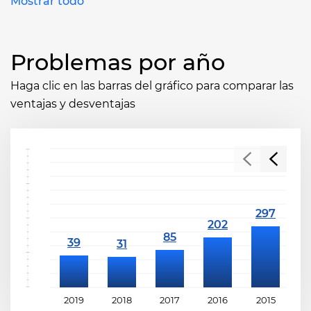
Mostrar todo
Problemas por año
Haga clic en las barras del gráfico para comparar las
ventajas y desventajas
2019
2018
2017
2016
2015
2