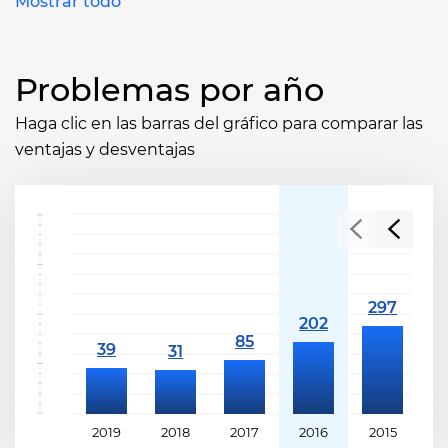
Mostrar todo
Problemas por año
Haga clic en las barras del gráfico para comparar las
ventajas y desventajas
2019
2018
2017
2016
2015
2