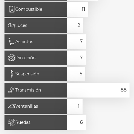
Combustible
Luces
Asientos
Dirección
Suspensión
Transmisión
Ventanillas
Ruedas