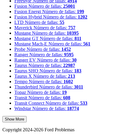
Freestyle
Número de fallas:
4914
Fusion
Número de fallas:
25001
Fusion Energi
Número de fallas:
199
Fusion Hybrid
Número de fallas:
1202
LTD
Número de fallas:
55
Maverick
Número de fallas:
757
Mustang
Número de fallas:
10395
Mustang GT
Número de fallas:
811
Mustang Mach-E
Número de fallas:
561
Probe
Número de fallas:
1452
Ranger
Número de fallas:
9595
Ranger EV
Número de fallas:
30
Taurus
Número de fallas:
22987
Taurus SHO
Número de fallas:
183
Taurus X
Número de fallas:
213
Tempo
Número de fallas:
1602
Thunderbird
Número de fallas:
3011
Topaz
Número de fallas:
19
Transit
Número de fallas:
608
Transit Connect
Número de fallas:
533
Windstar
Número de fallas:
18774
Show More
Copyright 2024-2026 Ford Problemas