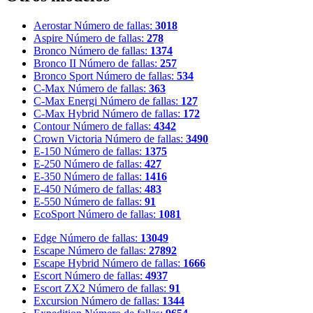
Aerostar
Número de fallas:
3018
Aspire
Número de fallas:
278
Bronco
Número de fallas:
1374
Bronco II
Número de fallas:
257
Bronco Sport
Número de fallas:
534
C-Max
Número de fallas:
363
C-Max Energi
Número de fallas:
127
C-Max Hybrid
Número de fallas:
172
Contour
Número de fallas:
4342
Crown Victoria
Número de fallas:
3490
E-150
Número de fallas:
1375
E-250
Número de fallas:
427
E-350
Número de fallas:
1416
E-450
Número de fallas:
483
E-550
Número de fallas:
91
EcoSport
Número de fallas:
1081
Edge
Número de fallas:
13049
Escape
Número de fallas:
27892
Escape Hybrid
Número de fallas:
1666
Escort
Número de fallas:
4937
Escort ZX2
Número de fallas:
91
Excursion
Número de fallas:
1344