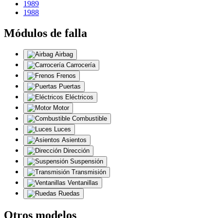
1989
1988
Módulos de falla
Airbag
Carrocería
Frenos
Puertas
Eléctricos
Motor
Combustible
Luces
Asientos
Dirección
Suspensión
Transmisión
Ventanillas
Ruedas
Otros modelos