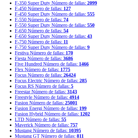
F-350 Super Duty
Número de fallas:
2099
F-450
Número de fallas:
127
F-450 Super Duty
Número de fallas:
555
F-550
Número de fallas:
74
F-550 Super Duty
Número de fallas:
550
F-650
Número de fallas:
54
F-650 Super Duty
Número de fallas:
43
F-750
Número de fallas:
11
F-750 Super Duty
Número de fallas:
9
Festiva
Número de fallas:
170
Fiesta
Número de fallas:
3686
Five Hundred
Número de fallas:
1466
Flex
Número de fallas:
1775
Focus
Número de fallas:
26424
Focus Electric
Número de fallas:
285
Focus RS
Número de fallas:
5
Freestar
Número de fallas:
3143
Freestyle
Número de fallas:
4914
Fusion
Número de fallas:
25001
Fusion Energi
Número de fallas:
199
Fusion Hybrid
Número de fallas:
1202
LTD
Número de fallas:
55
Maverick
Número de fallas:
757
Mustang
Número de fallas:
10395
Mustang GT
Número de fallas:
811