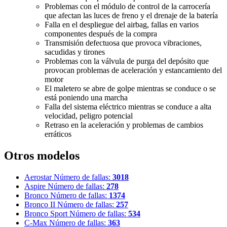
Problemas con el módulo de control de la carrocería
que afectan las luces de freno y el drenaje de la batería
Falla en el despliegue del airbag, fallas en varios
componentes después de la compra
Transmisión defectuosa que provoca vibraciones,
sacudidas y tirones
Problemas con la válvula de purga del depósito que
provocan problemas de aceleración y estancamiento del
motor
El maletero se abre de golpe mientras se conduce o se
está poniendo una marcha
Falla del sistema eléctrico mientras se conduce a alta
velocidad, peligro potencial
Retraso en la aceleración y problemas de cambios
erráticos
Otros modelos
Aerostar
Número de fallas:
3018
Aspire
Número de fallas:
278
Bronco
Número de fallas:
1374
Bronco II
Número de fallas:
257
Bronco Sport
Número de fallas:
534
C-Max
Número de fallas:
363