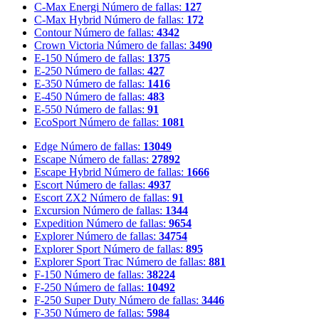
C-Max Energi
Número de fallas:
127
C-Max Hybrid
Número de fallas:
172
Contour
Número de fallas:
4342
Crown Victoria
Número de fallas:
3490
E-150
Número de fallas:
1375
E-250
Número de fallas:
427
E-350
Número de fallas:
1416
E-450
Número de fallas:
483
E-550
Número de fallas:
91
EcoSport
Número de fallas:
1081
Edge
Número de fallas:
13049
Escape
Número de fallas:
27892
Escape Hybrid
Número de fallas:
1666
Escort
Número de fallas:
4937
Escort ZX2
Número de fallas:
91
Excursion
Número de fallas:
1344
Expedition
Número de fallas:
9654
Explorer
Número de fallas:
34754
Explorer Sport
Número de fallas:
895
Explorer Sport Trac
Número de fallas:
881
F-150
Número de fallas:
38224
F-250
Número de fallas:
10492
F-250 Super Duty
Número de fallas:
3446
F-350
Número de fallas:
5984