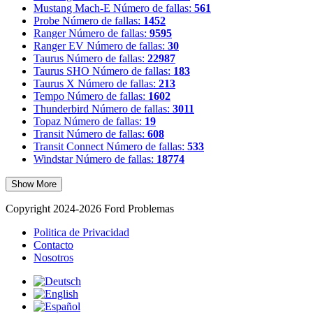
Mustang Mach-E
Número de fallas:
561
Probe
Número de fallas:
1452
Ranger
Número de fallas:
9595
Ranger EV
Número de fallas:
30
Taurus
Número de fallas:
22987
Taurus SHO
Número de fallas:
183
Taurus X
Número de fallas:
213
Tempo
Número de fallas:
1602
Thunderbird
Número de fallas:
3011
Topaz
Número de fallas:
19
Transit
Número de fallas:
608
Transit Connect
Número de fallas:
533
Windstar
Número de fallas:
18774
Show More
Copyright 2024-2026 Ford Problemas
Politica de Privacidad
Contacto
Nosotros