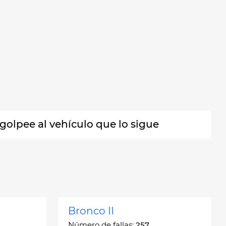
golpee al vehículo que lo sigue
Bronco II
Número de fallas:
257