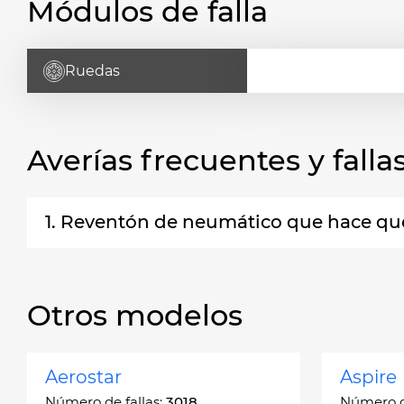
Módulos de falla
Ruedas
Averías frecuentes y fal
1. Reventón de neumático que hace que 
Otros modelos
Aerostar
Aspire
Número de fallas:
3018
Número de