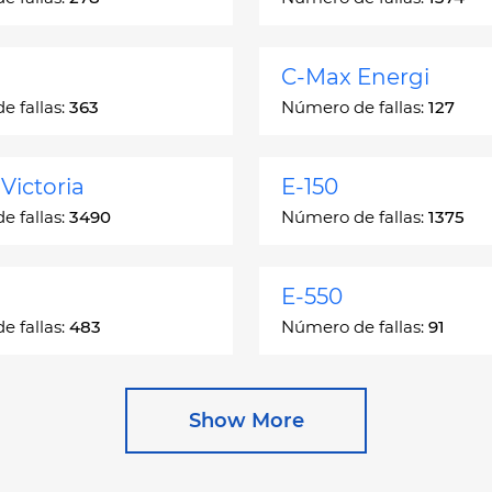
C-Max Energi
 fallas:
363
Número de fallas:
127
Victoria
E-150
 fallas:
3490
Número de fallas:
1375
E-550
 fallas:
483
Número de fallas:
91
e
Escape Hybrid
Show More
 fallas:
27892
Número de fallas:
1666