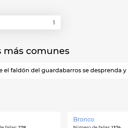
las más comunes
el faldón del guardabarros se desprenda y 
Bronco
 fallas:
278
Número de fallas:
1374