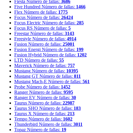
Fiesta
Número de fallas:
3686
Five Hundred
Número de fallas:
1466
Flex
Número de fallas:
1775
Focus
Número de fallas:
26424
Focus Electric
Número de fallas:
285
Focus RS
Número de fallas:
5
Freestar
Número de fallas:
3143
Freestyle
Número de fallas:
4914
Fusion
Número de fallas:
25001
Fusion Energi
Número de fallas:
199
Fusion Hybrid
Número de fallas:
1202
LTD
Número de fallas:
55
Maverick
Número de fallas:
757
Mustang
Número de fallas:
10395
Mustang GT
Número de fallas:
811
Mustang Mach-E
Número de fallas:
561
Probe
Número de fallas:
1452
Ranger
Número de fallas:
9595
Ranger EV
Número de fallas:
30
Taurus
Número de fallas:
22987
Taurus SHO
Número de fallas:
183
Taurus X
Número de fallas:
213
Tempo
Número de fallas:
1602
Thunderbird
Número de fallas:
3011
Topaz
Número de fallas:
19