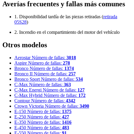
Averías frecuentes y fallas más comunes
1. Disponibilidad tardía de las piezas retiradas (
retirada
05S28
)
2. Incendio en el compartimiento del motor del vehículo
Otros modelos
Aerostar
Número de fallas:
3018
Aspire
Número de fallas:
278
Bronco
Número de fallas:
1374
Bronco II
Número de fallas:
257
Bronco Sport
Número de fallas:
534
C-Max
Número de fallas:
363
C-Max Energi
Número de fallas:
127
C-Max Hybrid
Número de fallas:
172
Contour
Número de fallas:
4342
Crown Victoria
Número de fallas:
3490
E-150
Número de fallas:
1375
E-250
Número de fallas:
427
E-350
Número de fallas:
1416
E-450
Número de fallas:
483
E-550
Número de fallas:
91