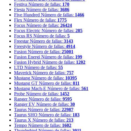
Festiva
Número de fallas:
170
Fiesta
Número de fallas:
3686
Five Hundred
Número de fallas:
1466
Flex
Número de fallas:
1775
Focus
Número de fallas:
26424
Focus Electric
Número de fallas:
285
Focus RS
Número de fallas:
5
Freestar
Número de fallas:
3143
Freestyle
Número de fallas:
4914
Fusion
Número de fallas:
25001
Fusion Energi
Número de fallas:
199
Fusion Hybrid
Número de fallas:
1202
LTD
Número de fallas:
55
Maverick
Número de fallas:
757
Mustang
Número de fallas:
10395
Mustang GT
Número de fallas:
811
Mustang Mach-E
Número de fallas:
561
Probe
Número de fallas:
1452
Ranger
Número de fallas:
9595
Ranger EV
Número de fallas:
30
Taurus
Número de fallas:
22987
Taurus SHO
Número de fallas:
183
Taurus X
Número de fallas:
213
Tempo
Número de fallas:
1602
Thunderbird
Número de fallas:
3011