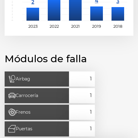
2023
2022
2021
2019
2018
2
Módulos de falla
Airbag
Carrocería
Frenos
Puertas