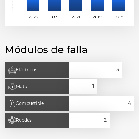
2023
2022
2021
2019
2018
2
Módulos de falla
Eléctricos
Motor
Combustible
Ruedas