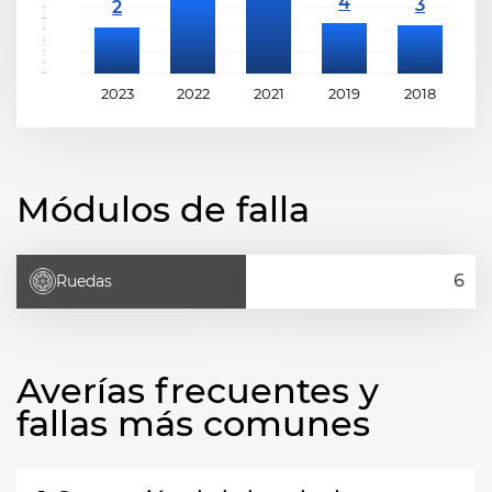
2023
2022
2021
2019
2018
2
Módulos de falla
Ruedas
Averías frecuentes y
fallas más comunes