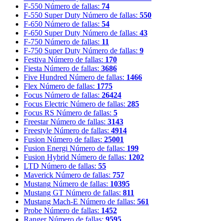
F-550
Número de fallas:
74
F-550 Super Duty
Número de fallas:
550
F-650
Número de fallas:
54
F-650 Super Duty
Número de fallas:
43
F-750
Número de fallas:
11
F-750 Super Duty
Número de fallas:
9
Festiva
Número de fallas:
170
Fiesta
Número de fallas:
3686
Five Hundred
Número de fallas:
1466
Flex
Número de fallas:
1775
Focus
Número de fallas:
26424
Focus Electric
Número de fallas:
285
Focus RS
Número de fallas:
5
Freestar
Número de fallas:
3143
Freestyle
Número de fallas:
4914
Fusion
Número de fallas:
25001
Fusion Energi
Número de fallas:
199
Fusion Hybrid
Número de fallas:
1202
LTD
Número de fallas:
55
Maverick
Número de fallas:
757
Mustang
Número de fallas:
10395
Mustang GT
Número de fallas:
811
Mustang Mach-E
Número de fallas:
561
Probe
Número de fallas:
1452
Ranger
Número de fallas:
9595