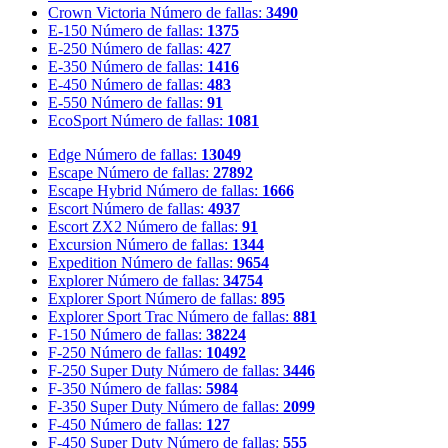
Crown Victoria
Número de fallas:
3490
E-150
Número de fallas:
1375
E-250
Número de fallas:
427
E-350
Número de fallas:
1416
E-450
Número de fallas:
483
E-550
Número de fallas:
91
EcoSport
Número de fallas:
1081
Edge
Número de fallas:
13049
Escape
Número de fallas:
27892
Escape Hybrid
Número de fallas:
1666
Escort
Número de fallas:
4937
Escort ZX2
Número de fallas:
91
Excursion
Número de fallas:
1344
Expedition
Número de fallas:
9654
Explorer
Número de fallas:
34754
Explorer Sport
Número de fallas:
895
Explorer Sport Trac
Número de fallas:
881
F-150
Número de fallas:
38224
F-250
Número de fallas:
10492
F-250 Super Duty
Número de fallas:
3446
F-350
Número de fallas:
5984
F-350 Super Duty
Número de fallas:
2099
F-450
Número de fallas:
127
F-450 Super Duty
Número de fallas:
555