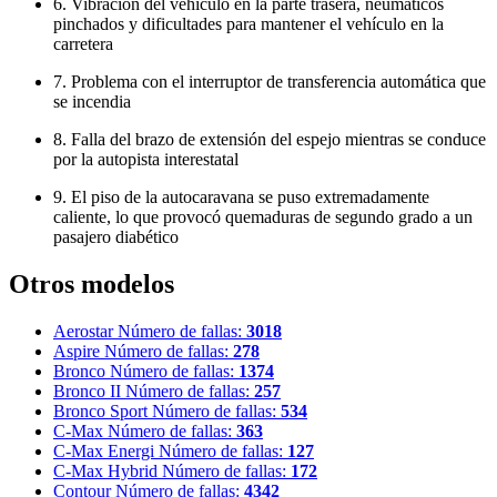
6. Vibración del vehículo en la parte trasera, neumáticos
pinchados y dificultades para mantener el vehículo en la
carretera
7. Problema con el interruptor de transferencia automática que
se incendia
8. Falla del brazo de extensión del espejo mientras se conduce
por la autopista interestatal
9. El piso de la autocaravana se puso extremadamente
caliente, lo que provocó quemaduras de segundo grado a un
pasajero diabético
Otros modelos
Aerostar
Número de fallas:
3018
Aspire
Número de fallas:
278
Bronco
Número de fallas:
1374
Bronco II
Número de fallas:
257
Bronco Sport
Número de fallas:
534
C-Max
Número de fallas:
363
C-Max Energi
Número de fallas:
127
C-Max Hybrid
Número de fallas:
172
Contour
Número de fallas:
4342