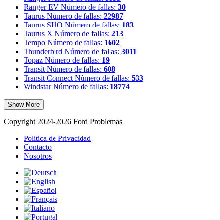
Ranger EV
Número de fallas:
30
Taurus
Número de fallas:
22987
Taurus SHO
Número de fallas:
183
Taurus X
Número de fallas:
213
Tempo
Número de fallas:
1602
Thunderbird
Número de fallas:
3011
Topaz
Número de fallas:
19
Transit
Número de fallas:
608
Transit Connect
Número de fallas:
533
Windstar
Número de fallas:
18774
Show More
Copyright 2024-2026 Ford Problemas
Politica de Privacidad
Contacto
Nosotros