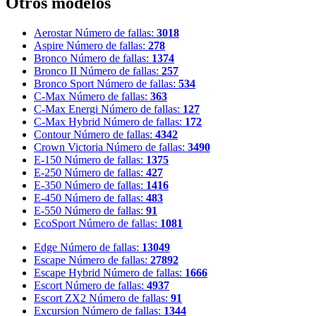
Otros modelos
Aerostar
Número de fallas:
3018
Aspire
Número de fallas:
278
Bronco
Número de fallas:
1374
Bronco II
Número de fallas:
257
Bronco Sport
Número de fallas:
534
C-Max
Número de fallas:
363
C-Max Energi
Número de fallas:
127
C-Max Hybrid
Número de fallas:
172
Contour
Número de fallas:
4342
Crown Victoria
Número de fallas:
3490
E-150
Número de fallas:
1375
E-250
Número de fallas:
427
E-350
Número de fallas:
1416
E-450
Número de fallas:
483
E-550
Número de fallas:
91
EcoSport
Número de fallas:
1081
Edge
Número de fallas:
13049
Escape
Número de fallas:
27892
Escape Hybrid
Número de fallas:
1666
Escort
Número de fallas:
4937
Escort ZX2
Número de fallas:
91
Excursion
Número de fallas:
1344