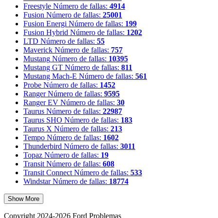
Freestyle
Número de fallas:
4914
Fusion
Número de fallas:
25001
Fusion Energi
Número de fallas:
199
Fusion Hybrid
Número de fallas:
1202
LTD
Número de fallas:
55
Maverick
Número de fallas:
757
Mustang
Número de fallas:
10395
Mustang GT
Número de fallas:
811
Mustang Mach-E
Número de fallas:
561
Probe
Número de fallas:
1452
Ranger
Número de fallas:
9595
Ranger EV
Número de fallas:
30
Taurus
Número de fallas:
22987
Taurus SHO
Número de fallas:
183
Taurus X
Número de fallas:
213
Tempo
Número de fallas:
1602
Thunderbird
Número de fallas:
3011
Topaz
Número de fallas:
19
Transit
Número de fallas:
608
Transit Connect
Número de fallas:
533
Windstar
Número de fallas:
18774
Show More
Copyright 2024-2026 Ford Problemas