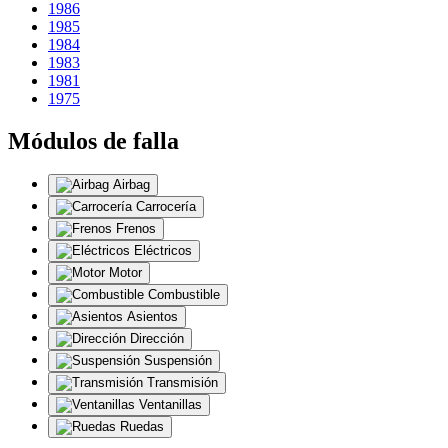
1986
1985
1984
1983
1981
1975
Módulos de falla
Airbag
Carrocería
Frenos
Eléctricos
Motor
Combustible
Asientos
Dirección
Suspensión
Transmisión
Ventanillas
Ruedas