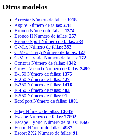
Otros modelos
Aerostar
Número de fallas:
3018
Aspire
Número de fallas:
278
Bronco
Número de fallas:
1374
Bronco II
Número de fallas:
257
Bronco Sport
Número de fallas:
534
C-Max
Número de fallas:
363
C-Max Energi
Número de fallas:
127
C-Max Hybrid
Número de fallas:
172
Contour
Número de fallas:
4342
Crown Victoria
Número de fallas:
3490
E-150
Número de fallas:
1375
E-250
Número de fallas:
427
E-350
Número de fallas:
1416
E-450
Número de fallas:
483
E-550
Número de fallas:
91
EcoSport
Número de fallas:
1081
Edge
Número de fallas:
13049
Escape
Número de fallas:
27892
Escape Hybrid
Número de fallas:
1666
Escort
Número de fallas:
4937
Escort ZX2
Número de fallas:
91