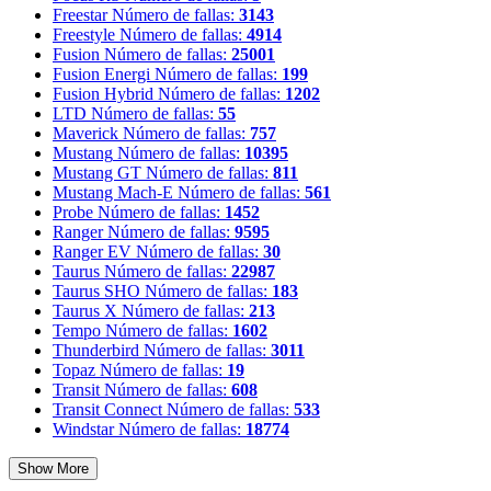
Freestar
Número de fallas:
3143
Freestyle
Número de fallas:
4914
Fusion
Número de fallas:
25001
Fusion Energi
Número de fallas:
199
Fusion Hybrid
Número de fallas:
1202
LTD
Número de fallas:
55
Maverick
Número de fallas:
757
Mustang
Número de fallas:
10395
Mustang GT
Número de fallas:
811
Mustang Mach-E
Número de fallas:
561
Probe
Número de fallas:
1452
Ranger
Número de fallas:
9595
Ranger EV
Número de fallas:
30
Taurus
Número de fallas:
22987
Taurus SHO
Número de fallas:
183
Taurus X
Número de fallas:
213
Tempo
Número de fallas:
1602
Thunderbird
Número de fallas:
3011
Topaz
Número de fallas:
19
Transit
Número de fallas:
608
Transit Connect
Número de fallas:
533
Windstar
Número de fallas:
18774
Show More