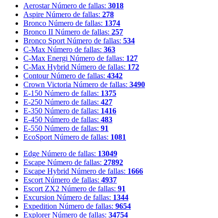
Aerostar
Número de fallas:
3018
Aspire
Número de fallas:
278
Bronco
Número de fallas:
1374
Bronco II
Número de fallas:
257
Bronco Sport
Número de fallas:
534
C-Max
Número de fallas:
363
C-Max Energi
Número de fallas:
127
C-Max Hybrid
Número de fallas:
172
Contour
Número de fallas:
4342
Crown Victoria
Número de fallas:
3490
E-150
Número de fallas:
1375
E-250
Número de fallas:
427
E-350
Número de fallas:
1416
E-450
Número de fallas:
483
E-550
Número de fallas:
91
EcoSport
Número de fallas:
1081
Edge
Número de fallas:
13049
Escape
Número de fallas:
27892
Escape Hybrid
Número de fallas:
1666
Escort
Número de fallas:
4937
Escort ZX2
Número de fallas:
91
Excursion
Número de fallas:
1344
Expedition
Número de fallas:
9654
Explorer
Número de fallas:
34754