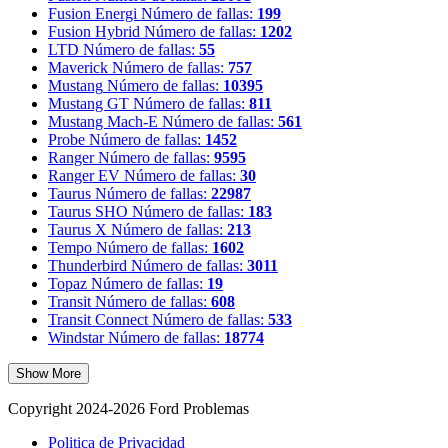
Fusion Energi
Número de fallas:
199
Fusion Hybrid
Número de fallas:
1202
LTD
Número de fallas:
55
Maverick
Número de fallas:
757
Mustang
Número de fallas:
10395
Mustang GT
Número de fallas:
811
Mustang Mach-E
Número de fallas:
561
Probe
Número de fallas:
1452
Ranger
Número de fallas:
9595
Ranger EV
Número de fallas:
30
Taurus
Número de fallas:
22987
Taurus SHO
Número de fallas:
183
Taurus X
Número de fallas:
213
Tempo
Número de fallas:
1602
Thunderbird
Número de fallas:
3011
Topaz
Número de fallas:
19
Transit
Número de fallas:
608
Transit Connect
Número de fallas:
533
Windstar
Número de fallas:
18774
Show More
Copyright 2024-2026 Ford Problemas
Politica de Privacidad