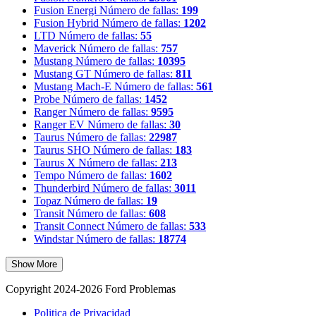
Fusion Energi
Número de fallas:
199
Fusion Hybrid
Número de fallas:
1202
LTD
Número de fallas:
55
Maverick
Número de fallas:
757
Mustang
Número de fallas:
10395
Mustang GT
Número de fallas:
811
Mustang Mach-E
Número de fallas:
561
Probe
Número de fallas:
1452
Ranger
Número de fallas:
9595
Ranger EV
Número de fallas:
30
Taurus
Número de fallas:
22987
Taurus SHO
Número de fallas:
183
Taurus X
Número de fallas:
213
Tempo
Número de fallas:
1602
Thunderbird
Número de fallas:
3011
Topaz
Número de fallas:
19
Transit
Número de fallas:
608
Transit Connect
Número de fallas:
533
Windstar
Número de fallas:
18774
Show More
Copyright 2024-2026 Ford Problemas
Politica de Privacidad