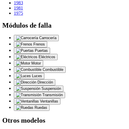
1983
1981
1975
Módulos de falla
Carrocería
Frenos
Puertas
Eléctricos
Motor
Combustible
Luces
Dirección
Suspensión
Transmisión
Ventanillas
Ruedas
Otros modelos