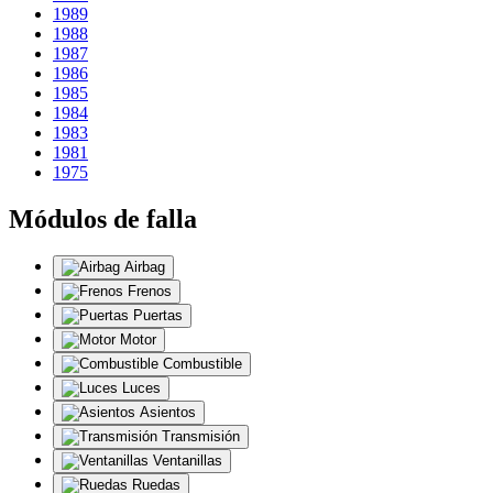
1989
1988
1987
1986
1985
1984
1983
1981
1975
Módulos de falla
Airbag
Frenos
Puertas
Motor
Combustible
Luces
Asientos
Transmisión
Ventanillas
Ruedas