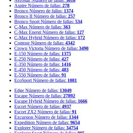
Aerostar
Número de fallas:
3018
Aspire
Número de fallas:
278
Bronco
Número de fallas:
1374
Bronco II
Número de fallas:
257
Bronco Sport
Número de fallas:
534
C-Max
Número de fallas:
363
C-Max Energi
Número de fallas:
127
C-Max Hybrid
Número de fallas:
172
Contour
Número de fallas:
4342
Crown Victoria
Número de fallas:
3490
E-150
Número de fallas:
1375
E-250
Número de fallas:
427
E-350
Número de fallas:
1416
E-450
Número de fallas:
483
E-550
Número de fallas:
91
EcoSport
Número de fallas:
1081
Edge
Número de fallas:
13049
Escape
Número de fallas:
27892
Escape Hybrid
Número de fallas:
1666
Escort
Número de fallas:
4937
Escort ZX2
Número de fallas:
91
Excursion
Número de fallas:
1344
Expedition
Número de fallas:
9654
Explorer
Número de fallas:
34754