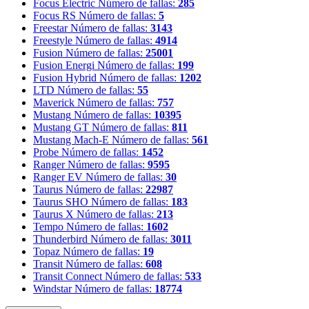
Focus Electric
Número de fallas:
285
Focus RS
Número de fallas:
5
Freestar
Número de fallas:
3143
Freestyle
Número de fallas:
4914
Fusion
Número de fallas:
25001
Fusion Energi
Número de fallas:
199
Fusion Hybrid
Número de fallas:
1202
LTD
Número de fallas:
55
Maverick
Número de fallas:
757
Mustang
Número de fallas:
10395
Mustang GT
Número de fallas:
811
Mustang Mach-E
Número de fallas:
561
Probe
Número de fallas:
1452
Ranger
Número de fallas:
9595
Ranger EV
Número de fallas:
30
Taurus
Número de fallas:
22987
Taurus SHO
Número de fallas:
183
Taurus X
Número de fallas:
213
Tempo
Número de fallas:
1602
Thunderbird
Número de fallas:
3011
Topaz
Número de fallas:
19
Transit
Número de fallas:
608
Transit Connect
Número de fallas:
533
Windstar
Número de fallas:
18774