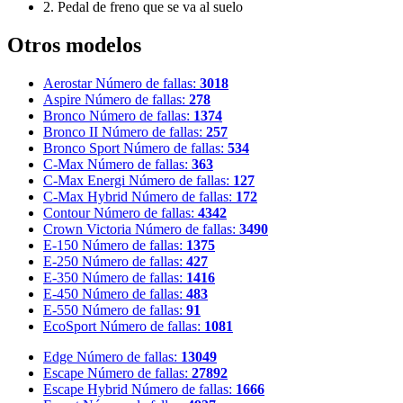
2. Pedal de freno que se va al suelo
Otros modelos
Aerostar
Número de fallas:
3018
Aspire
Número de fallas:
278
Bronco
Número de fallas:
1374
Bronco II
Número de fallas:
257
Bronco Sport
Número de fallas:
534
C-Max
Número de fallas:
363
C-Max Energi
Número de fallas:
127
C-Max Hybrid
Número de fallas:
172
Contour
Número de fallas:
4342
Crown Victoria
Número de fallas:
3490
E-150
Número de fallas:
1375
E-250
Número de fallas:
427
E-350
Número de fallas:
1416
E-450
Número de fallas:
483
E-550
Número de fallas:
91
EcoSport
Número de fallas:
1081
Edge
Número de fallas:
13049
Escape
Número de fallas:
27892
Escape Hybrid
Número de fallas:
1666