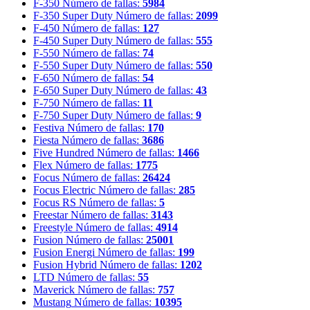
F-350
Número de fallas:
5984
F-350 Super Duty
Número de fallas:
2099
F-450
Número de fallas:
127
F-450 Super Duty
Número de fallas:
555
F-550
Número de fallas:
74
F-550 Super Duty
Número de fallas:
550
F-650
Número de fallas:
54
F-650 Super Duty
Número de fallas:
43
F-750
Número de fallas:
11
F-750 Super Duty
Número de fallas:
9
Festiva
Número de fallas:
170
Fiesta
Número de fallas:
3686
Five Hundred
Número de fallas:
1466
Flex
Número de fallas:
1775
Focus
Número de fallas:
26424
Focus Electric
Número de fallas:
285
Focus RS
Número de fallas:
5
Freestar
Número de fallas:
3143
Freestyle
Número de fallas:
4914
Fusion
Número de fallas:
25001
Fusion Energi
Número de fallas:
199
Fusion Hybrid
Número de fallas:
1202
LTD
Número de fallas:
55
Maverick
Número de fallas:
757
Mustang
Número de fallas:
10395