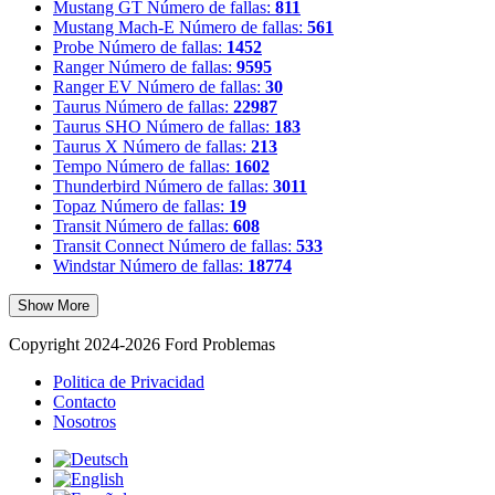
Mustang GT
Número de fallas:
811
Mustang Mach-E
Número de fallas:
561
Probe
Número de fallas:
1452
Ranger
Número de fallas:
9595
Ranger EV
Número de fallas:
30
Taurus
Número de fallas:
22987
Taurus SHO
Número de fallas:
183
Taurus X
Número de fallas:
213
Tempo
Número de fallas:
1602
Thunderbird
Número de fallas:
3011
Topaz
Número de fallas:
19
Transit
Número de fallas:
608
Transit Connect
Número de fallas:
533
Windstar
Número de fallas:
18774
Show More
Copyright 2024-2026 Ford Problemas
Politica de Privacidad
Contacto
Nosotros