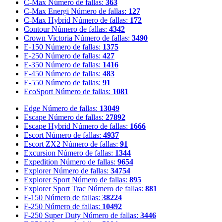
C-Max
Número de fallas:
363
C-Max Energi
Número de fallas:
127
C-Max Hybrid
Número de fallas:
172
Contour
Número de fallas:
4342
Crown Victoria
Número de fallas:
3490
E-150
Número de fallas:
1375
E-250
Número de fallas:
427
E-350
Número de fallas:
1416
E-450
Número de fallas:
483
E-550
Número de fallas:
91
EcoSport
Número de fallas:
1081
Edge
Número de fallas:
13049
Escape
Número de fallas:
27892
Escape Hybrid
Número de fallas:
1666
Escort
Número de fallas:
4937
Escort ZX2
Número de fallas:
91
Excursion
Número de fallas:
1344
Expedition
Número de fallas:
9654
Explorer
Número de fallas:
34754
Explorer Sport
Número de fallas:
895
Explorer Sport Trac
Número de fallas:
881
F-150
Número de fallas:
38224
F-250
Número de fallas:
10492
F-250 Super Duty
Número de fallas:
3446