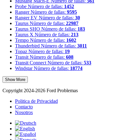
Mustang Mach-E
Número de fallas:
561
Probe
Número de fallas:
1452
Ranger
Número de fallas:
9595
Ranger EV
Número de fallas:
30
Taurus
Número de fallas:
22987
Taurus SHO
Número de fallas:
183
Taurus X
Número de fallas:
213
Tempo
Número de fallas:
1602
Thunderbird
Número de fallas:
3011
Topaz
Número de fallas:
19
Transit
Número de fallas:
608
Transit Connect
Número de fallas:
533
Windstar
Número de fallas:
18774
Show More
Copyright 2024-2026 Ford Problemas
Politica de Privacidad
Contacto
Nosotros