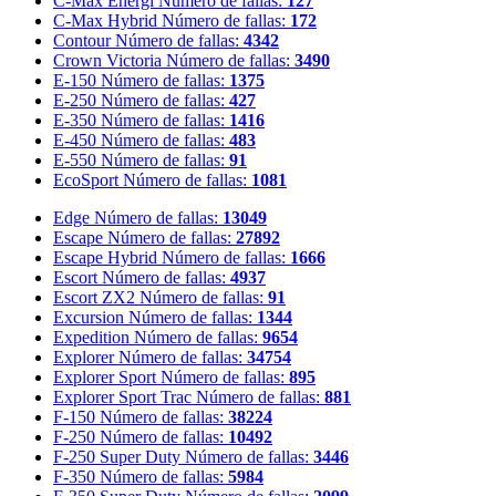
C-Max Energi
Número de fallas:
127
C-Max Hybrid
Número de fallas:
172
Contour
Número de fallas:
4342
Crown Victoria
Número de fallas:
3490
E-150
Número de fallas:
1375
E-250
Número de fallas:
427
E-350
Número de fallas:
1416
E-450
Número de fallas:
483
E-550
Número de fallas:
91
EcoSport
Número de fallas:
1081
Edge
Número de fallas:
13049
Escape
Número de fallas:
27892
Escape Hybrid
Número de fallas:
1666
Escort
Número de fallas:
4937
Escort ZX2
Número de fallas:
91
Excursion
Número de fallas:
1344
Expedition
Número de fallas:
9654
Explorer
Número de fallas:
34754
Explorer Sport
Número de fallas:
895
Explorer Sport Trac
Número de fallas:
881
F-150
Número de fallas:
38224
F-250
Número de fallas:
10492
F-250 Super Duty
Número de fallas:
3446
F-350
Número de fallas:
5984