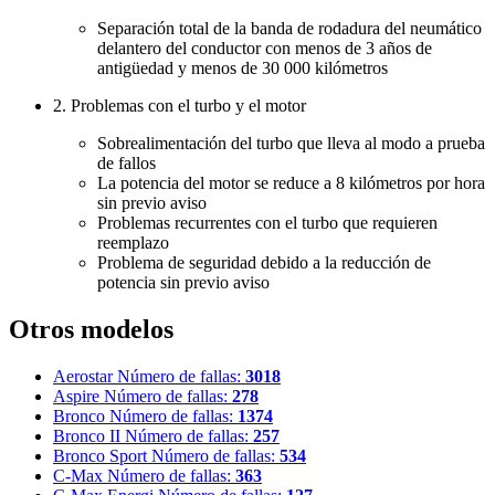
Separación total de la banda de rodadura del neumático
delantero del conductor con menos de 3 años de
antigüedad y menos de 30 000 kilómetros
2. Problemas con el turbo y el motor
Sobrealimentación del turbo que lleva al modo a prueba
de fallos
La potencia del motor se reduce a 8 kilómetros por hora
sin previo aviso
Problemas recurrentes con el turbo que requieren
reemplazo
Problema de seguridad debido a la reducción de
potencia sin previo aviso
Otros modelos
Aerostar
Número de fallas:
3018
Aspire
Número de fallas:
278
Bronco
Número de fallas:
1374
Bronco II
Número de fallas:
257
Bronco Sport
Número de fallas:
534
C-Max
Número de fallas:
363