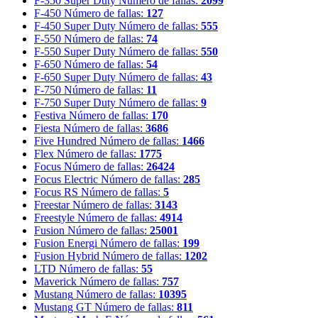
F-350 Super Duty
Número de fallas:
2099
F-450
Número de fallas:
127
F-450 Super Duty
Número de fallas:
555
F-550
Número de fallas:
74
F-550 Super Duty
Número de fallas:
550
F-650
Número de fallas:
54
F-650 Super Duty
Número de fallas:
43
F-750
Número de fallas:
11
F-750 Super Duty
Número de fallas:
9
Festiva
Número de fallas:
170
Fiesta
Número de fallas:
3686
Five Hundred
Número de fallas:
1466
Flex
Número de fallas:
1775
Focus
Número de fallas:
26424
Focus Electric
Número de fallas:
285
Focus RS
Número de fallas:
5
Freestar
Número de fallas:
3143
Freestyle
Número de fallas:
4914
Fusion
Número de fallas:
25001
Fusion Energi
Número de fallas:
199
Fusion Hybrid
Número de fallas:
1202
LTD
Número de fallas:
55
Maverick
Número de fallas:
757
Mustang
Número de fallas:
10395
Mustang GT
Número de fallas:
811