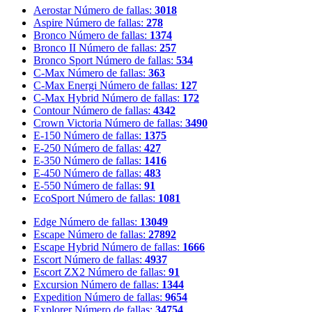
Aerostar
Número de fallas:
3018
Aspire
Número de fallas:
278
Bronco
Número de fallas:
1374
Bronco II
Número de fallas:
257
Bronco Sport
Número de fallas:
534
C-Max
Número de fallas:
363
C-Max Energi
Número de fallas:
127
C-Max Hybrid
Número de fallas:
172
Contour
Número de fallas:
4342
Crown Victoria
Número de fallas:
3490
E-150
Número de fallas:
1375
E-250
Número de fallas:
427
E-350
Número de fallas:
1416
E-450
Número de fallas:
483
E-550
Número de fallas:
91
EcoSport
Número de fallas:
1081
Edge
Número de fallas:
13049
Escape
Número de fallas:
27892
Escape Hybrid
Número de fallas:
1666
Escort
Número de fallas:
4937
Escort ZX2
Número de fallas:
91
Excursion
Número de fallas:
1344
Expedition
Número de fallas:
9654
Explorer
Número de fallas:
34754