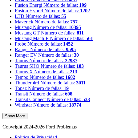
Fusion Energi
Número de fallas:
199
Fusion Hybrid
Número de fallas:
1202
LTD
Número de fallas:
55
Maverick
Número de fallas:
757
Mustang
Número de fallas:
10395
Mustang GT
Número de fallas:
811
Mustang Mach-E
Número de fallas:
561
Probe
Número de fallas:
1452
Ranger
Número de fallas:
9595
Ranger EV
Número de fallas:
30
Taurus
Número de fallas:
22987
Taurus SHO
Número de fallas:
183
Taurus X
Número de fallas:
213
Tempo
Número de fallas:
1602
Thunderbird
Número de fallas:
3011
Topaz
Número de fallas:
19
Transit
Número de fallas:
608
Transit Connect
Número de fallas:
533
Windstar
Número de fallas:
18774
Show More
Copyright 2024-2026 Ford Problemas
Politica de Privacidad