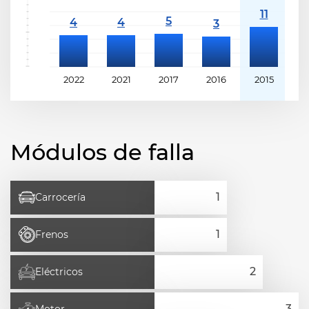
2022
2021
2017
2016
2015
2
Módulos de falla
Carrocería
Frenos
Eléctricos