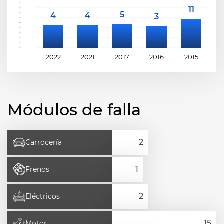
2022
2021
2017
2016
2015
2
Módulos de falla
Carrocería
Frenos
Eléctricos
Motor