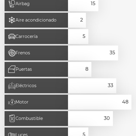
Airbag
Aire acondicionado
Carrocería
Frenos
Puertas
Eléctricos
Motor
Combustible
Luces