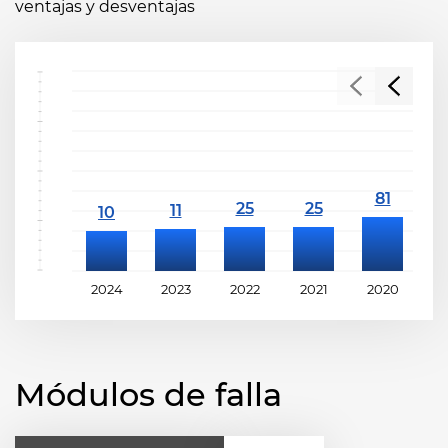
ventajas y desventajas
2024
2023
2022
2021
2020
2
Módulos de falla