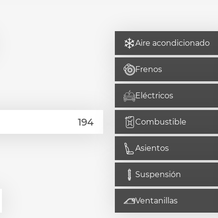
Aire acondicionado
Frenos
Eléctricos
Combustible
Asientos
Suspensión
Ventanillas