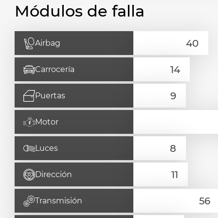
Módulos de falla
Airbag
Carrocería
Puertas
Motor
Luces
Dirección
Transmisión