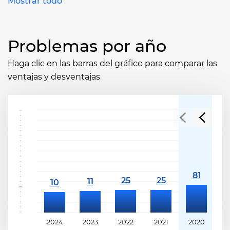
Mostrar todo
Problemas por año
Haga clic en las barras del gráfico para comparar las
ventajas y desventajas
2024
2023
2022
2021
2020
2