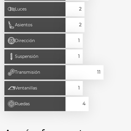
Luces
Asientos
Dirección
Suspensión
Transmisión
Ventanillas
Ruedas