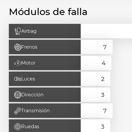
Módulos de falla
Airbag
Frenos
Motor
Luces
Dirección
Transmisión
Ruedas