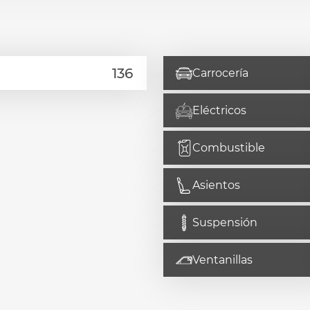
Carrocería
Eléctricos
Combustible
Asientos
Suspensión
Ventanillas