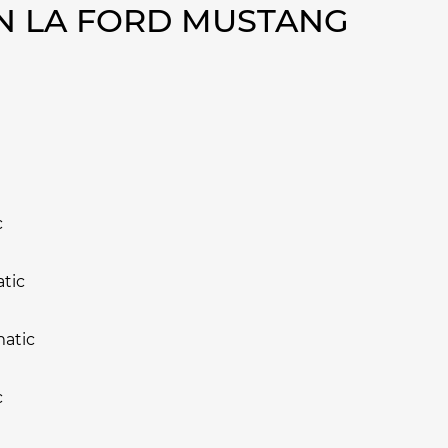
N LA FORD MUSTANG
c
tic
matic
c