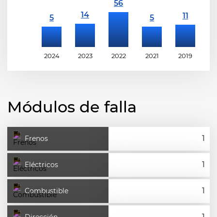
2024
2023
2022
2021
2019
2
Módulos de falla
Frenos
Eléctricos
Combustible