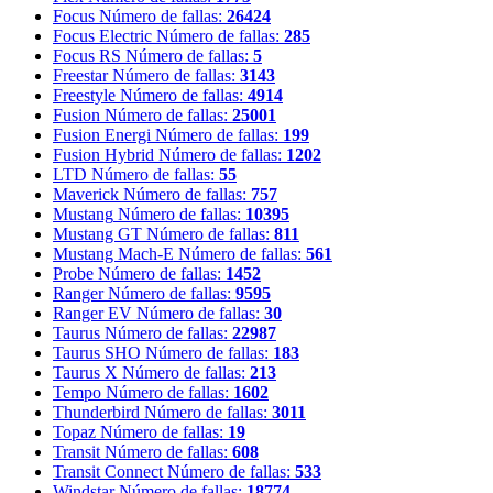
Focus
Número de fallas:
26424
Focus Electric
Número de fallas:
285
Focus RS
Número de fallas:
5
Freestar
Número de fallas:
3143
Freestyle
Número de fallas:
4914
Fusion
Número de fallas:
25001
Fusion Energi
Número de fallas:
199
Fusion Hybrid
Número de fallas:
1202
LTD
Número de fallas:
55
Maverick
Número de fallas:
757
Mustang
Número de fallas:
10395
Mustang GT
Número de fallas:
811
Mustang Mach-E
Número de fallas:
561
Probe
Número de fallas:
1452
Ranger
Número de fallas:
9595
Ranger EV
Número de fallas:
30
Taurus
Número de fallas:
22987
Taurus SHO
Número de fallas:
183
Taurus X
Número de fallas:
213
Tempo
Número de fallas:
1602
Thunderbird
Número de fallas:
3011
Topaz
Número de fallas:
19
Transit
Número de fallas:
608
Transit Connect
Número de fallas:
533
Windstar
Número de fallas:
18774