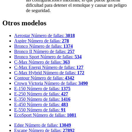
dificultad para detener el remolque y causar un peligro
de seguridad.
Otros modelos
Aerostar
Número de fallas:
3018
Aspire
Número de fallas:
278
Bronco
Número de fallas:
1374
Bronco II
Número de fallas:
257
Bronco Sport
Número de fallas:
534
C-Max
Número de fallas:
363
C-Max Energi
Número de fallas:
127
C-Max Hybrid
Número de fallas:
172
Contour
Número de fallas:
4342
Crown Victoria
Número de fallas:
3490
E-150
Número de fallas:
1375
E-250
Número de fallas:
427
E-350
Número de fallas:
1416
E-450
Número de fallas:
483
E-550
Número de fallas:
91
EcoSport
Número de fallas:
1081
Edge
Número de fallas:
13049
Escape
Número de fallas:
27892